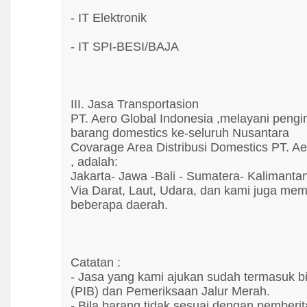
Union
- IT Elektronik
Vander
WD40
- IT SPI-BESI/BAJA
Weldmax
West Lake
White Dove
III. Jasa Transportasion
PT. Aero Global Indonesia ,melayani pengir
Wiha
barang domestics ke-seluruh Nusantara
Winspeed
Covarage Area Distribusi Domestics PT. Ae
Wipro
, adalah:
Wood
Jakarta- Jawa -Bali - Sumatera- Kalimanta
Via Darat, Laut, Udara, dan kami juga me
Yamamoto
beberapa daerah.
Yamato
Yamawa
Catatan :
- Jasa yang kami ajukan sudah termasuk b
(PIB) dan Pemeriksaan Jalur Merah.
- Bila barang tidak sesuai dengan pemberit