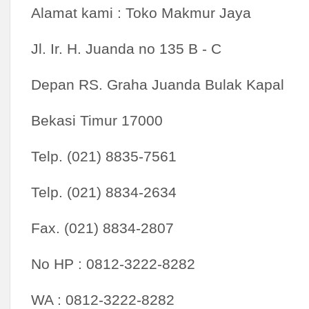
Alamat kami : Toko Makmur Jaya
Jiayu
Karcher
Jl. Ir. H. Juanda no 135 B - C
Ken
Kings
Depan RS. Graha Juanda Bulak Kapal
Kinik
Kipor
Bekasi Timur 17000
Kobe
Kodenki
Telp. (021) 8835-7561
Koike
Lakoni
Telp. (021) 8834-2634
Langsol
Loctite
Fax. (021) 8834-2807
Magnaflux
Makita
No HP : 0812-3222-8282
Maktec
Maxim
WA : 0812-3222-8282