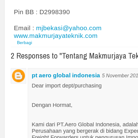
Meiji
Mikasa
Pin BB : D2998390
Mitsuboshi
Mitutoyo
Email :
mjbekasi@yahoo.com
Modern
www.makmurjayateknik.com
Berbagi
Mollar
Morris
2 Responses to "Tentang Makmurjaya Tek
Multipro
Nachi
pt aero global indonesia
5 November 201
Nankai
NCR
Dear import dept/purchasing
Nikko
Nippon Resi
Dengan Hormat,
NLG
Norton
Kami dari PT.Aero Global Indonesia, adal
Onda
Perusahaan yang bergerak di bidang Expedi
OPT
Freight Forwarders untuk pengurusan Imp