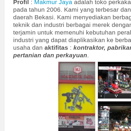
Profil
:
Makmur Jaya
adalah toko perkaka
Welding Equipment
Bull
pada tahun 2006. Kami yang terbesar dan 
Mesin Molen
Ceda
daerah Bekasi. Kami menyediakan berbag
Power Tools
Chiyoda
teknik dan industri berbagai merek denga
CKE
terjamin untuk memenuhi kebutuhan peral
Daesung
industri yang dapat diaplikasikan ke berba
usaha dan
aktifitas
:
kontraktor, pabrika
Daimaru
pertanian dan perkayuan
.
DCA
DCA
Dewalt
Dextone
Dongcheng
Dongfeng
Dongwa
Einhill
Elemax
Eterna