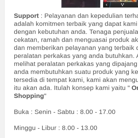
Eton
Etona
Support
: Pelayanan dan kepedulian ter
FAG
adalah komitmen terbaik yang dapat kami
Ferrari
dengan kebutuhan anda. Tenaga penjual
Fetch
cekatan, ramah dan menguasai produk 
Firman
dan memberikan pelayanan yang terbaik 
Gloor
peralatan perkakas yang anda butuhkan. 
Grip-on
melihat peralatan perkakas yang dipajang 
Grundfos
anda membutuhkan suatu produk yang keb
Hilti
tersedia di tempat kami, kami akan men
Hitachi
itu akan ada. Itulah konsep kami yaitu "
O
Honda
Shopping
"
Hyundai
Buka : Senin - Sabtu : 8.00 - 17.00
Insize
IWT
Minggu - Libur : 8.00 - 13.00
Jasic
Jason