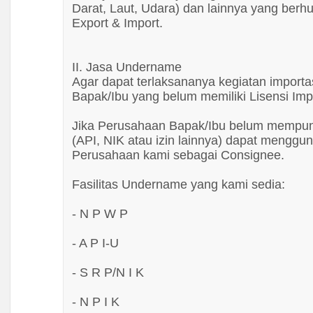
Darat, Laut, Udara) dan lainnya yang ber
Tajima
Export & Import.
Takeshi
Tanada
II. Jasa Undername
Tasco
Agar dapat terlaksananya kegiatan importa
Tekiro
Bapak/Ibu yang belum memiliki Lisensi Imp
Tiger
Jika Perusahaan Bapak/Ibu belum mempu
Tjap Mata
(API, NIK atau izin lainnya) dapat mengg
Togawa
Perusahaan kami sebagai Consignee.
Toho
Fasilitas Undername yang kami sedia:
Tomeco
Tora
- N P W P
Tora
- A P I-U
Toyoda
Toyox
- S R P/N I K
Tungsten
- N P I K
Ultra