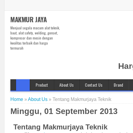
MAKMUR JAYA
Menjual segala macam alat teknik,
baut, alat safety, welding, genset,
kompresor dan mesin dengan
kwalitas terbaik dan harga
termurah
Har
Product
About Us
Contact Us
Brand
Alat Teknik
3M
Welding Bekasi
Bando
Home
»
About Us
»
Tentang Makmurjaya Teknik
Kompresor Bekasi
Benz
Genset Bekasi
Bosch
Minggu, 01 September 2013
Baut Bekasi
Bridgestone
Ball Valve
Britool
Tentang Makmurjaya Teknik
Safety Bekasi
Broco