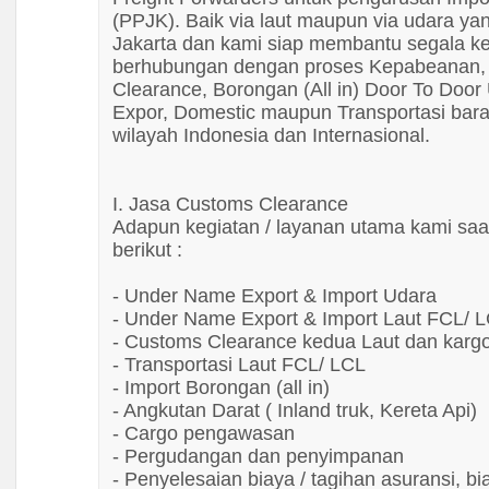
Orange
(PPJK). Baik via laut maupun via udara yan
Jakarta dan kami siap membantu segala k
Oscar
berhubungan dengan proses Kepabeanan,
Panasonic
Clearance, Borongan (All in) Door To Door
Petrova
Expor, Domestic maupun Transportasi bara
wilayah Indonesia dan Internasional.
Prescott
Prohex
Roha
I. Jasa Customs Clearance
Rubi
Adapun kegiatan / layanan utama kami saat
berikut :
Sanwa
SDP
- Under Name Export & Import Udara
Sellery
- Under Name Export & Import Laut FCL/ 
- Customs Clearance kedua Laut dan kargo
Shark
- Transportasi Laut FCL/ LCL
Shimizu
- Import Borongan (all in)
Shuang Ge
- Angkutan Darat ( Inland truk, Kereta Api)
Stahlwerk
- Cargo pengawasan
- Pergudangan dan penyimpanan
Stihl
- Penyelesaian biaya / tagihan asuransi, bi
Swan