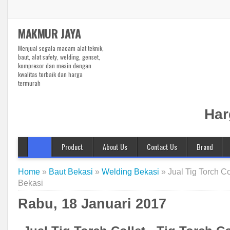
MAKMUR JAYA
Menjual segala macam alat teknik,
baut, alat safety, welding, genset,
kompresor dan mesin dengan
kwalitas terbaik dan harga
termurah
Har
Product
About Us
Contact Us
Brand
Alat Teknik
3M
Welding Bekasi
Bando
Home
»
Baut Bekasi
»
Welding Bekasi
»
Jual Tig Torch Co
Kompresor Bekasi
Benz
Bekasi
Genset Bekasi
Bosch
Rabu, 18 Januari 2017
Baut Bekasi
Bridgestone
Ball Valve
Britool
Safety Bekasi
Broco