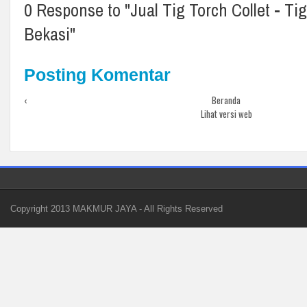
0 Response to "Jual Tig Torch Collet - Tig
Eton
Etona
Bekasi"
FAG
Ferrari
Posting Komentar
Fetch
‹
Beranda
Firman
Lihat versi web
Gloor
Grip-on
Grundfos
Hilti
Hitachi
Copyright 2013
MAKMUR JAYA
- All Rights Reserved
Honda
Hyundai
Insize
IWT
Jasic
Jason