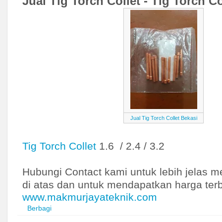
Jual Tig Torch Collet - Tig Torch Co
Welding Equipment
Bull
Mesin Molen
Ceda
Power Tools
Chiyoda
CKE
Daesung
Daimaru
DCA
DCA
Jual Tig Torch Collet Bekasi
Dewalt
Dextone
Tig Torch Collet
1.6 / 2.4 / 3.2
Dongcheng
Dongfeng
Hubungi Contact kami untuk lebih jelas 
Dongwa
di atas dan untuk mendapatkan harga terba
Einhill
www.makmurjayateknik.com
Elemax
Berbagi
Eterna